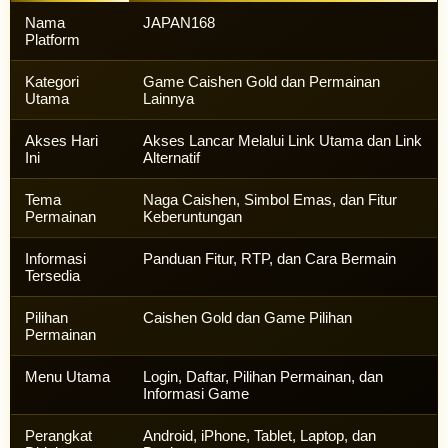
Nama
JAPAN168
Platform
Kategori
Game Caishen Gold dan Permainan
Utama
Lainnya
Akses Hari
Akses Lancar Melalui Link Utama dan Link
Ini
Alternatif
Tema
Naga Caishen, Simbol Emas, dan Fitur
Permainan
Keberuntungan
Informasi
Panduan Fitur, RTP, dan Cara Bermain
Tersedia
Pilihan
Caishen Gold dan Game Pilihan
Permainan
Menu Utama
Login, Daftar, Pilihan Permainan, dan
Informasi Game
Perangkat
Android, iPhone, Tablet, Laptop, dan