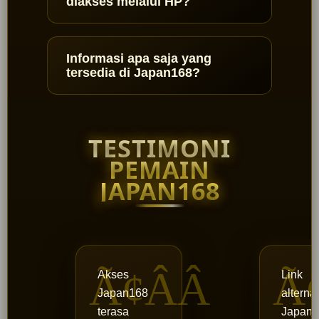
diakses melalui HP?
Informasi apa saja yang
tersedia di Japan168?
TESTIMONI
PEMAIN
JAPAN168
Akses
Link
Japan168
alternat
terasa
Japan