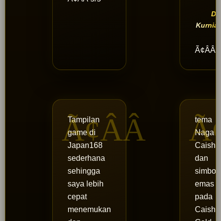
Di
Kurnia
Ã¢Â­Â 
Tampilan
tema
game di
Naga
Japan168
Caishe
sederhana
dan
sehingga
simbol
saya lebih
emas
cepat
pada
menemukan
Caishe