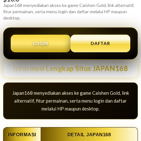
Japan168 menyediakan akses ke game Caishen Gold, link alternatif,
fitur permainan, serta menu login dan daftar melalui HP maupun
desktop.
LOGIN
DAFTAR
Informasi Lengkap Situs JAPAN168
Japan168 menyediakan akses ke game Caishen Gold, link
alternatif, fitur permainan, serta menu login dan daftar
melalui HP maupun desktop.
INFORMASI
DETAIL JAPAN168