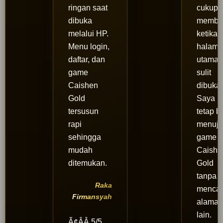
ringan saat
cukup
dibuka
memba
melalui HP.
ketika
Menu login,
halam
daftar, dan
utama
game
sulit
Caishen
dibuka.
Gold
Saya
tersusun
tetap b
rapi
menuju
sehingga
game
mudah
Caishe
ditemukan.
Gold
tanpa
Raka
mencar
Firmansyah
alamat
lain.
Ã¢Â­Â 5/5