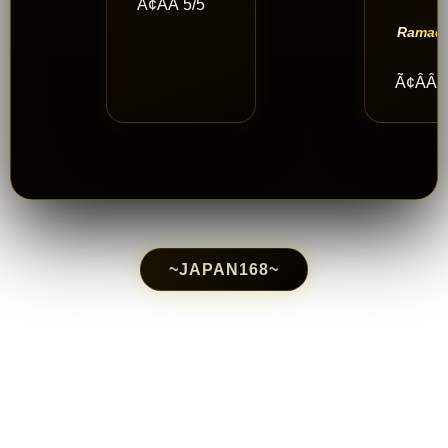
Ã¢Â­Â 5/5
A
Ramad
Ã¢Â­Â 
~JAPAN168~