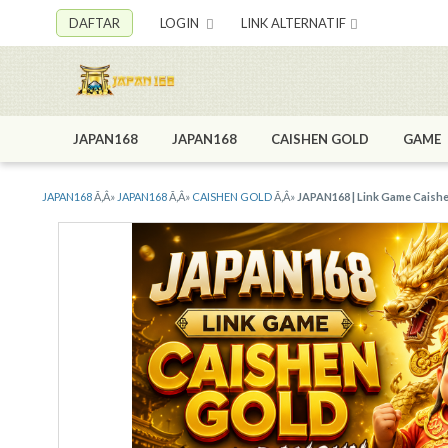
DAFTAR
LOGIN
LINK ALTERNATIF
JAPAN168
JAPAN168
CAISHEN GOLD
GAME
JAPAN168
Ã‚Â»
JAPAN168
Ã‚Â»
CAISHEN GOLD
Ã‚Â»
JAPAN168 | Link Game Caish