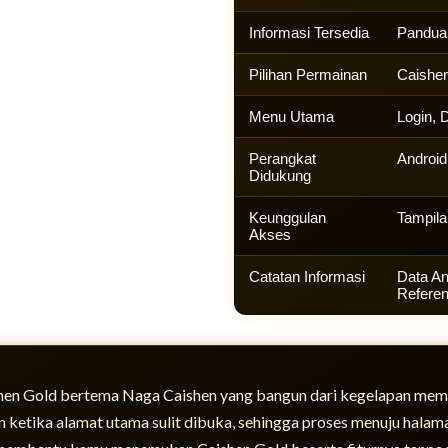
Informasi Tersedia
Panduan
Pilihan Permainan
Caishen
Menu Utama
Login, 
Perangkat
Android
Didukung
Keunggulan
Tampila
Akses
Catatan Informasi
Data An
Referen
en Gold bertema Naga Caishen yang bangun dari kegelapan mem
an ketika alamat utama sulit dibuka, sehingga proses menuju halama