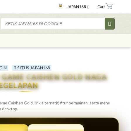
JAPAN168
Cart
GIN
SITUS JAPAN168
K GAME CAISHEN GOLD NAGA
EGELAPAN
e Caishen Gold, link alternatif, fitur permainan, serta menu
n desktop.