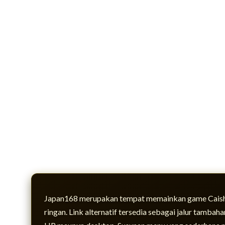
Japan168 merupakan tempat memainkan game Caish
ringan. Link alternatif tersedia sebagai jalur tambah