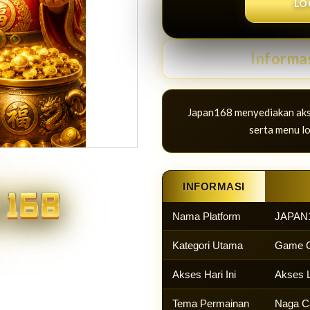
LO
Informa
Japan168 menyediakan akses
serta menu l
INFORMASI
Nama Platform
JAPAN
Kategori Utama
Game C
Akses Hari Ini
Akses L
Tema Permainan
Naga Ca