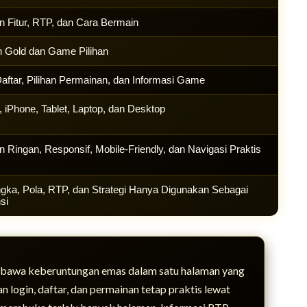
 Fitur, RTP, dan Cara Bermain
 Gold dan Game Pilihan
Daftar, Pilihan Permainan, dan Informasi Game
, iPhone, Tablet, Laptop, dan Desktop
n Ringan, Responsif, Mobile-Friendly, dan Navigasi Praktis
gka, Pola, RTP, dan Strategi Hanya Digunakan Sebagai
si
bawa keberuntungan emas dalam satu halaman yang
n login, daftar, dan permainan tetap praktis lewat