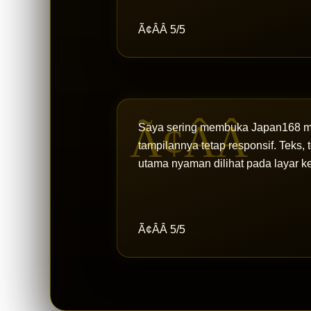
Ã¢Â­Â 5/5
Saya sering membuka Japan168 me
tampilannya tetap responsif. Teks,
utama nyaman dilihat pada layar ke
Ã¢Â­Â 5/5