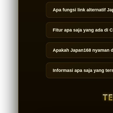
Apa fungsi link alternatif 
Fitur apa saja yang ada di 
Apakah Japan168 nyaman d
Informasi apa saja yang ter
T