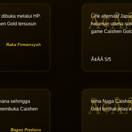
 dibuka melalui HP.
Link alternatif Ja
hen Gold tersusun
halaman utama suli
game Caishen Gold 
Raka Firmansyah
Ã¢Â­Â 5/5
hana sehingga
tema Naga Caishen
 membuka Caishen
Gold terlihat jelas
Bagas Pradana