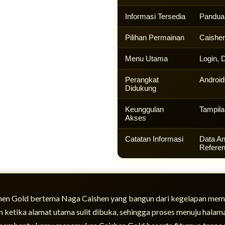
Informasi Tersedia
Panduan
Pilihan Permainan
Caishen
Menu Utama
Login, 
Perangkat
Android
Didukung
Keunggulan
Tampila
Akses
Catatan Informasi
Data An
Referen
en Gold bertema Naga Caishen yang bangun dari kegelapan mem
an ketika alamat utama sulit dibuka, sehingga proses menuju halama