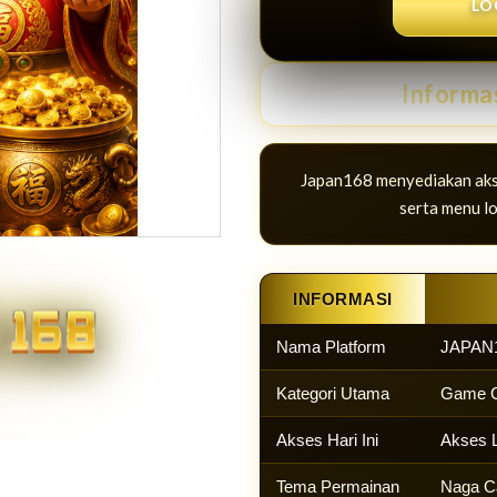
LO
Informa
Japan168 menyediakan akses
serta menu l
INFORMASI
Nama Platform
JAPAN
Kategori Utama
Game C
Akses Hari Ini
Akses L
Tema Permainan
Naga Ca