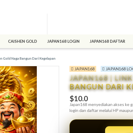
CAISHEN GOLD
JAPAN168 LOGIN
JAPAN168 DAFTAR
en Gold Naga Bangun Dari Kegelapan
JAPAN168
JAPAN168 LO
JAPAN168 | LIN
BANGUN DARI K
$10.0
Japan168 menyediakan akses ke gam
login dan daftar melalui HP maupu