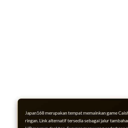
Japan168 merupakan tempat memainkan game Caish
ringan. Link alternatif tersedia sebagai jalur tambah