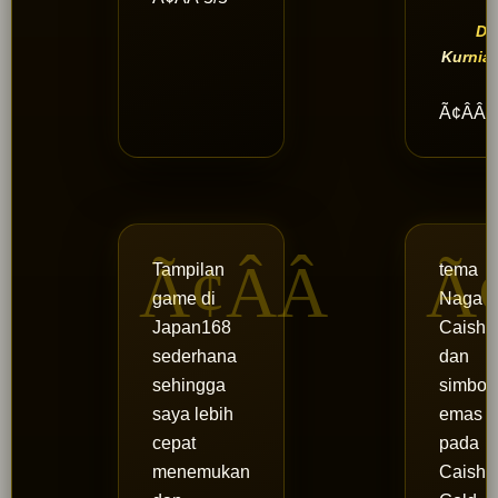
Di
Kurnia
Ã¢Â­Â 
Tampilan
tema
game di
Naga
Japan168
Caishe
sederhana
dan
sehingga
simbol
saya lebih
emas
cepat
pada
menemukan
Caishe