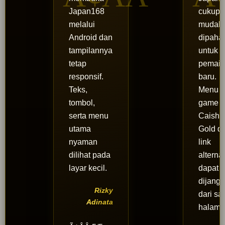
Japan168
cukup
melalui
mudah
Android dan
dipaha
tampilannya
untuk
tetap
pemain
responsif.
baru.
Teks,
Menu
tombol,
game
serta menu
Caishe
utama
Gold d
nyaman
link
dilihat pada
alternat
layar kecil.
dapat
dijang
Rizky
dari sa
Adinata
halama