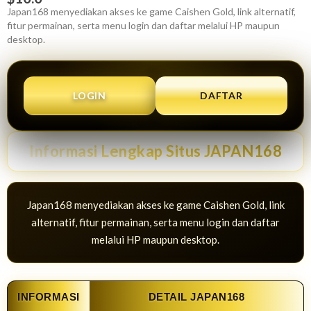
Japan168 menyediakan akses ke game Caishen Gold, link alternatif,
fitur permainan, serta menu login dan daftar melalui HP maupun
desktop.
LOGIN
DAFTAR
Informasi Lengkap Situs JAPAN168
Japan168 menyediakan akses ke game Caishen Gold, link
alternatif, fitur permainan, serta menu login dan daftar
melalui HP maupun desktop.
INFORMASI
DETAIL JAPAN168