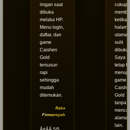
ringan saat
cukup
dibuka
memba
melalui HP.
ketika
Menu login,
halam
daftar, dan
utama
game
sulit
Caishen
dibuka.
Gold
Saya
tersusun
tetap b
rapi
menuju
sehingga
game
mudah
Caishe
ditemukan.
Gold
tanpa
Raka
mencar
Firmansyah
alamat
lain.
Ã¢Â­Â 5/5