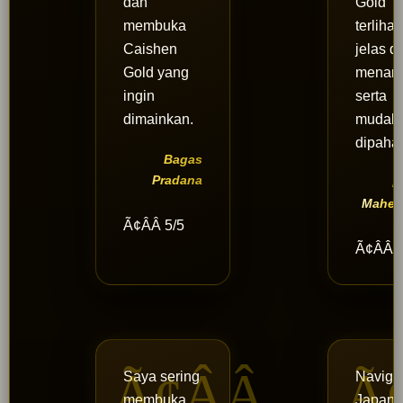
dan
Gold
membuka
terlihat
Caishen
jelas d
Gold yang
menari
ingin
serta
dimainkan.
mudah
dipaha
Bagas
Pradana
F
Mahen
Ã¢Â­Â 5/5
Ã¢Â­Â 
Saya sering
Naviga
membuka
Japan