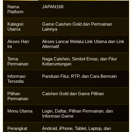
Nama
JAPAN168
Platform
Kategori
Game Caishen Gold dan Permainan
Utama
Lainnya
Akses Hari
Akses Lancar Melalui Link Utama dan Link
Ini
Alternatif
Tema
Naga Caishen, Simbol Emas, dan Fitur
Permainan
Keberuntungan
Informasi
Panduan Fitur, RTP, dan Cara Bermain
Tersedia
Pilihan
Caishen Gold dan Game Pilihan
Permainan
Menu Utama
Login, Daftar, Pilihan Permainan, dan
Informasi Game
Perangkat
Android, iPhone, Tablet, Laptop, dan