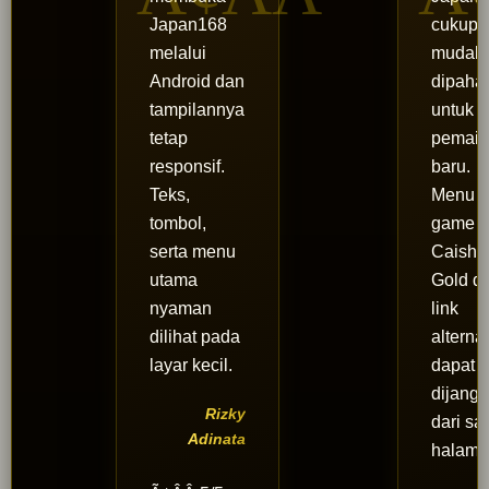
Japan168
cukup
melalui
mudah
Android dan
dipaha
tampilannya
untuk
tetap
pemain
responsif.
baru.
Teks,
Menu
tombol,
game
serta menu
Caishe
utama
Gold d
nyaman
link
dilihat pada
alternat
layar kecil.
dapat
dijang
Rizky
dari sa
Adinata
halama