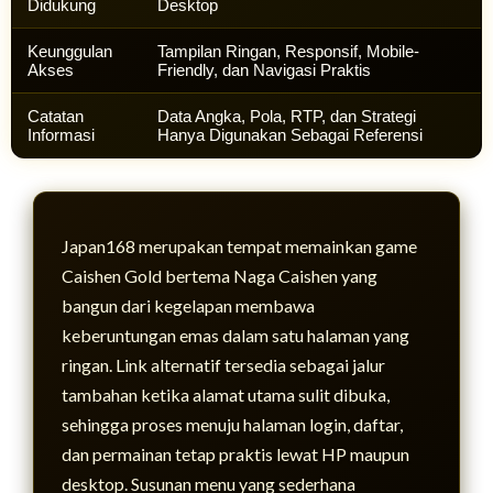
Didukung
Desktop
Keunggulan
Tampilan Ringan, Responsif, Mobile-
Akses
Friendly, dan Navigasi Praktis
Catatan
Data Angka, Pola, RTP, dan Strategi
Informasi
Hanya Digunakan Sebagai Referensi
Japan168 merupakan tempat memainkan game
Caishen Gold bertema Naga Caishen yang
bangun dari kegelapan membawa
keberuntungan emas dalam satu halaman yang
ringan. Link alternatif tersedia sebagai jalur
tambahan ketika alamat utama sulit dibuka,
sehingga proses menuju halaman login, daftar,
dan permainan tetap praktis lewat HP maupun
desktop. Susunan menu yang sederhana