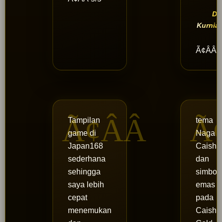
Di
Kurnia
Ã¢Â­Â 
Tampilan
tema
game di
Naga
Japan168
Caishe
sederhana
dan
sehingga
simbol
saya lebih
emas
cepat
pada
menemukan
Caishe