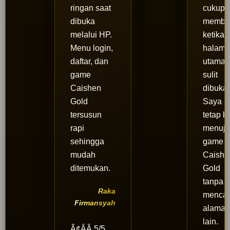
ringan saat
cukup
dibuka
memba
melalui HP.
ketika
Menu login,
halam
daftar, dan
utama
game
sulit
Caishen
dibuka.
Gold
Saya
tersusun
tetap b
rapi
menuju
sehingga
game
mudah
Caishe
ditemukan.
Gold
tanpa
Raka
mencar
Firmansyah
alamat
lain.
Ã¢Â­Â 5/5