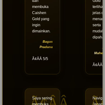
dan
Gold
membuka
terlihat
Caishen
jelas d
Gold yang
menari
ingin
serta
dimainkan.
mudah
dipaha
Bagas
Pradana
F
Mahen
Ã¢Â­Â 5/5
Ã¢Â­Â 
Saya sering
Naviga
membuka
Japan