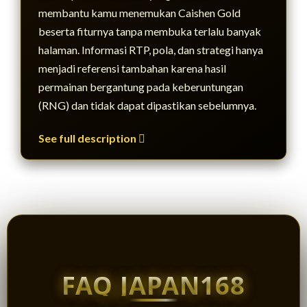
membantu kamu menemukan Caishen Gold
beserta fiturnya tanpa membuka terlalu banyak
halaman. Informasi RTP, pola, dan strategi hanya
menjadi referensi tambahan karena hasil
permainan bergantung pada keberuntungan
(RNG) dan tidak dapat dipastikan sebelumnya.
See full description
FAQ JAPAN168