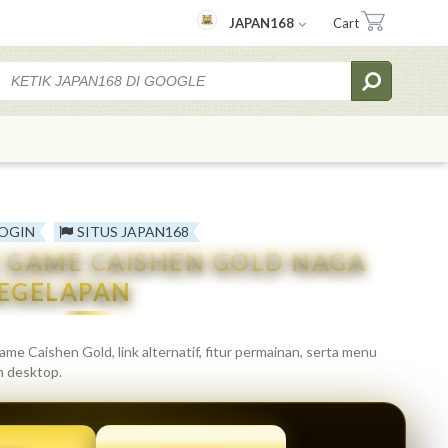
JAPAN168
Cart
LOGIN
SITUS JAPAN168
K GAME CAISHEN GOLD NAGA
EGELAPAN
e Caishen Gold, link alternatif, fitur permainan, serta menu
n desktop.