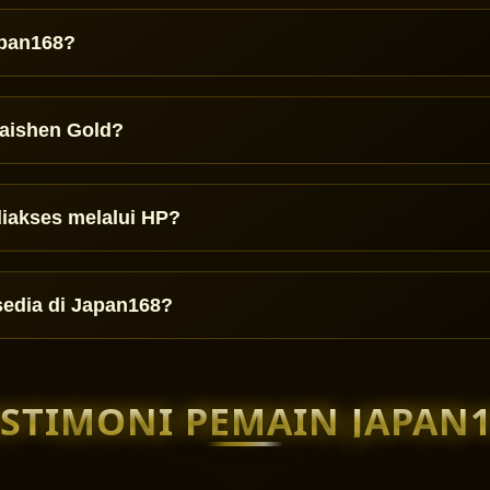
Japan168?
Caishen Gold?
iakses melalui HP?
sedia di Japan168?
ESTIMONI PEMAIN JAPAN1