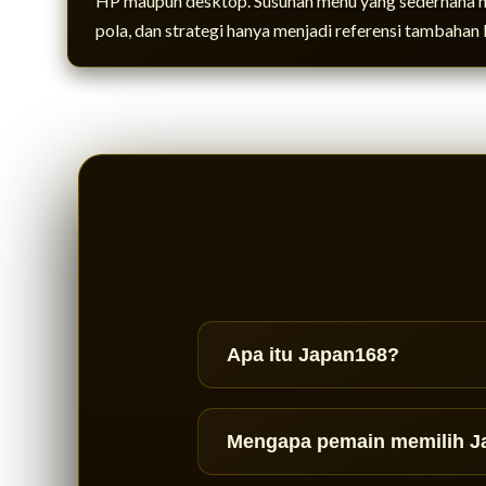
HP maupun desktop. Susunan menu yang sederhana m
pola, dan strategi hanya menjadi referensi tambaha
Apa itu Japan168?
Mengapa pemain memilih J