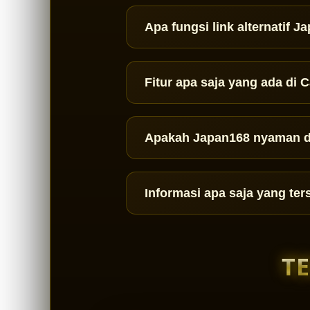
Apa fungsi link alternatif 
Fitur apa saja yang ada di 
Apakah Japan168 nyaman d
Informasi apa saja yang ter
T