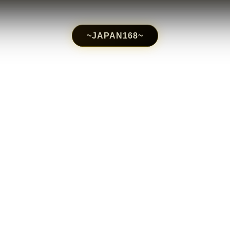
~JAPAN168~