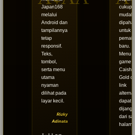
Japan168
cukup
melalui
mudah
Android dan
dipaha
tampilannya
untuk
tetap
pemain
responsif.
baru.
Teks,
Menu
tombol,
game
serta menu
Caishe
utama
Gold d
nyaman
link
dilihat pada
alternat
layar kecil.
dapat
dijang
Rizky
dari sa
Adinata
halama