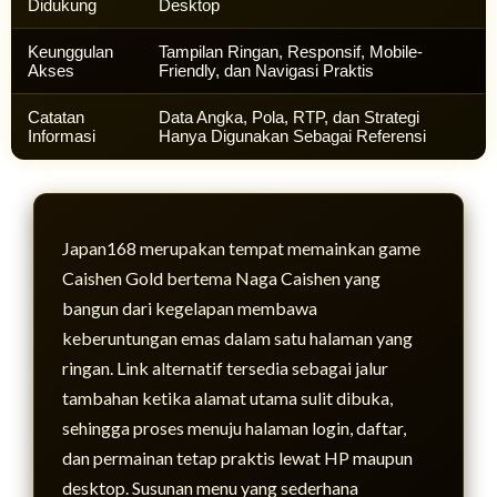
Didukung
Desktop
Keunggulan
Tampilan Ringan, Responsif, Mobile-
Akses
Friendly, dan Navigasi Praktis
Catatan
Data Angka, Pola, RTP, dan Strategi
Informasi
Hanya Digunakan Sebagai Referensi
Japan168 merupakan tempat memainkan game
Caishen Gold bertema Naga Caishen yang
bangun dari kegelapan membawa
keberuntungan emas dalam satu halaman yang
ringan. Link alternatif tersedia sebagai jalur
tambahan ketika alamat utama sulit dibuka,
sehingga proses menuju halaman login, daftar,
dan permainan tetap praktis lewat HP maupun
desktop. Susunan menu yang sederhana