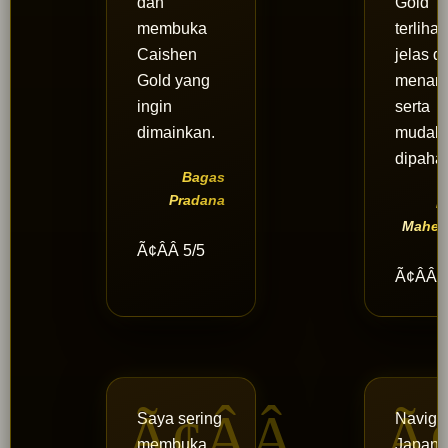
dan
Gold
membuka
terlihat
Caishen
jelas d
Gold yang
menari
ingin
serta
dimainkan.
mudah
dipaha
Bagas
Pradana
F
Mahen
Ã¢Â­Â 5/5
Ã¢Â­Â 
Saya sering
Naviga
membuka
Japan