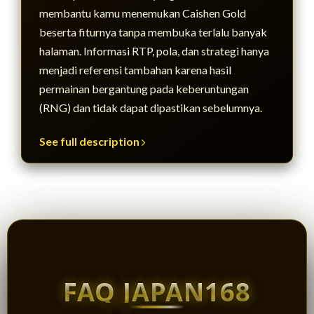
membantu kamu menemukan Caishen Gold
beserta fiturnya tanpa membuka terlalu banyak
halaman. Informasi RTP, pola, dan strategi hanya
menjadi referensi tambahan karena hasil
permainan bergantung pada keberuntungan
(RNG) dan tidak dapat dipastikan sebelumnya.
See full description
FAQ JAPAN168