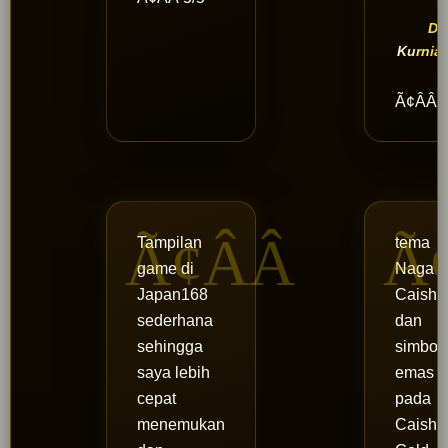
Di
Kurnia
Ã¢Â­Â 
Tampilan
tema
game di
Naga
Japan168
Caishe
sederhana
dan
sehingga
simbol
saya lebih
emas
cepat
pada
menemukan
Caishe