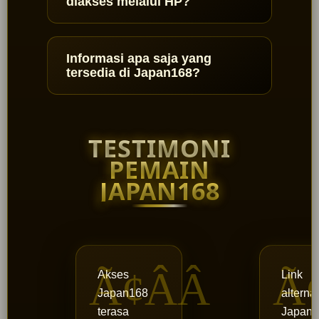
diakses melalui HP?
Informasi apa saja yang
tersedia di Japan168?
TESTIMONI
PEMAIN
JAPAN168
Akses
Link
Japan168
alternat
terasa
Japan