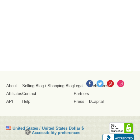
About
Selling Blog
/
Shopping Blog
Legal
Webstores
Affiliates
Contact
Partners
API
Help
Press
bCapital
SS
United States / United States Dollar $
Se
Click
Accessibility preferences
Co
to