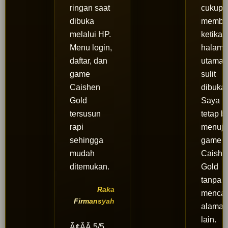
ringan saat
cukup
dibuka
memba
melalui HP.
ketika
Menu login,
halam
daftar, dan
utama
game
sulit
Caishen
dibuka.
Gold
Saya
tersusun
tetap b
rapi
menuju
sehingga
game
mudah
Caishe
ditemukan.
Gold
tanpa
Raka
mencar
Firmansyah
alamat
lain.
Ã¢Â­Â 5/5