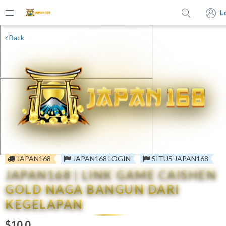
L
Back
JAPAN168
JAPAN168 LOGIN
SITUS JAPAN168
JAPAN168 | LINK GAME CAISHEN
GOLD NAGA BANGUN DARI
KEGELAPAN
$10.0