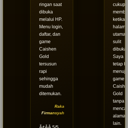
ringan saat
cukup
dibuka
memba
melalui HP.
ketika
Menu login,
halam
daftar, dan
utama
game
sulit
Caishen
dibuka.
Gold
Saya
tersusun
tetap b
rapi
menuju
sehingga
game
mudah
Caishe
ditemukan.
Gold
tanpa
Raka
mencar
Firmansyah
alamat
lain.
Ã¢Â­Â 5/5