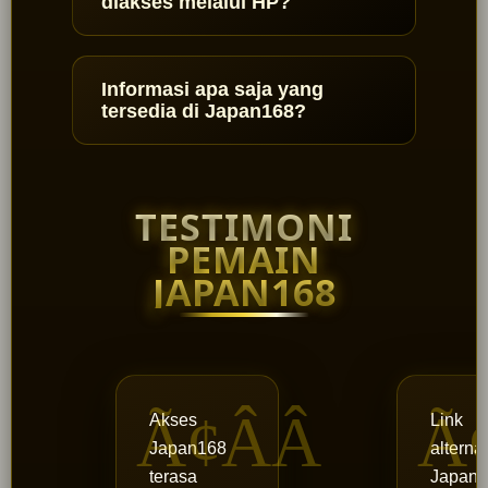
diakses melalui HP?
Informasi apa saja yang
tersedia di Japan168?
TESTIMONI
PEMAIN
JAPAN168
Akses
Link
Japan168
alternat
terasa
Japan