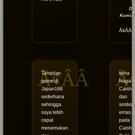
Di
Kurnia
Ã¢Â­Â 
Tampilan
tema
game di
Naga
Japan168
Caishe
sederhana
dan
sehingga
simbol
saya lebih
emas
cepat
pada
menemukan
Caishe