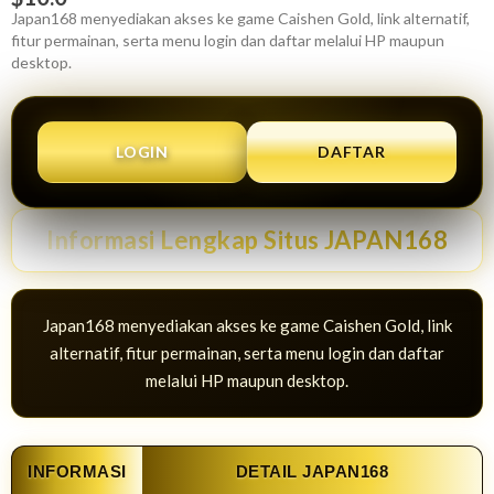
Japan168 menyediakan akses ke game Caishen Gold, link alternatif,
fitur permainan, serta menu login dan daftar melalui HP maupun
desktop.
LOGIN
DAFTAR
Informasi Lengkap Situs JAPAN168
Japan168 menyediakan akses ke game Caishen Gold, link
alternatif, fitur permainan, serta menu login dan daftar
melalui HP maupun desktop.
INFORMASI
DETAIL JAPAN168