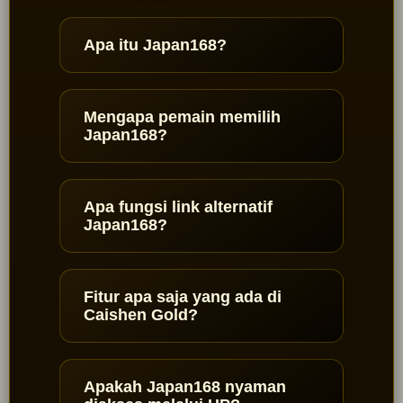
Apa itu Japan168?
Mengapa pemain memilih
Japan168?
Apa fungsi link alternatif
Japan168?
Fitur apa saja yang ada di
Caishen Gold?
Apakah Japan168 nyaman