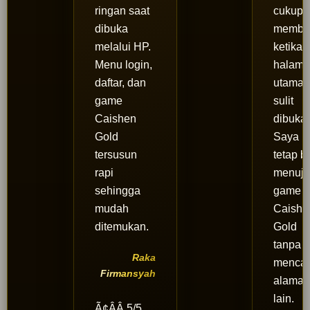
ringan saat
cukup
dibuka
memba
melalui HP.
ketika
Menu login,
halam
daftar, dan
utama
game
sulit
Caishen
dibuka.
Gold
Saya
tersusun
tetap b
rapi
menuju
sehingga
game
mudah
Caishe
ditemukan.
Gold
tanpa
Raka
mencar
Firmansyah
alamat
lain.
Ã¢Â­Â 5/5