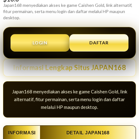
Japan168 menyediakan akses ke game Caishen Gold, link alternatif,
fitur permainan, serta menu login dan daftar melalui HP maupun
desktop.
LOGIN
DAFTAR
Informasi Lengkap Situs JAPAN168
Japan168 menyediakan akses ke game Caishen Gold, link
alternatif, fitur permainan, serta menu login dan daftar
melalui HP maupun desktop.
INFORMASI
DETAIL JAPAN168