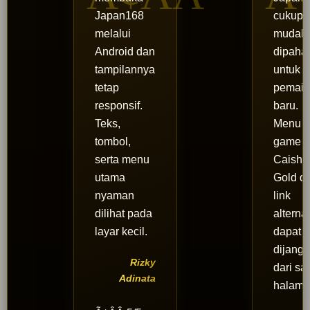
Japan168
cukup
melalui
mudah
Android dan
dipaha
tampilannya
untuk
tetap
pemain
responsif.
baru.
Teks,
Menu
tombol,
game
serta menu
Caishe
utama
Gold d
nyaman
link
dilihat pada
alternat
layar kecil.
dapat
dijang
Rizky
dari sa
Adinata
halama