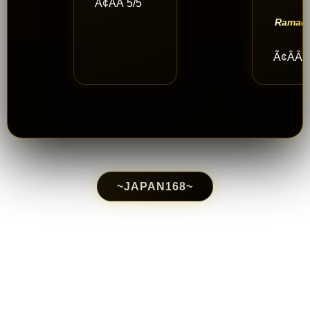
Ã¢Â­Â 5/5
A
Ramad
Ã¢Â­Â 
~JAPAN168~