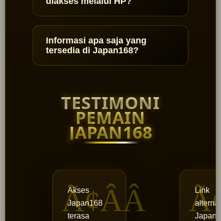
diakses melalui HP?
Informasi apa saja yang
tersedia di Japan168?
TESTIMONI
PEMAIN
JAPAN168
Akses
Link
Japan168
alternat
terasa
Japan