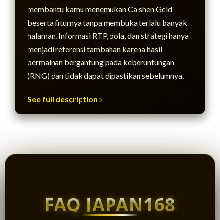
membantu kamu menemukan Caishen Gold
beserta fiturnya tanpa membuka terlalu banyak
halaman. Informasi RTP, pola, dan strategi hanya
menjadi referensi tambahan karena hasil
permainan bergantung pada keberuntungan
(RNG) dan tidak dapat dipastikan sebelumnya.
See full description
FAQ JAPAN168