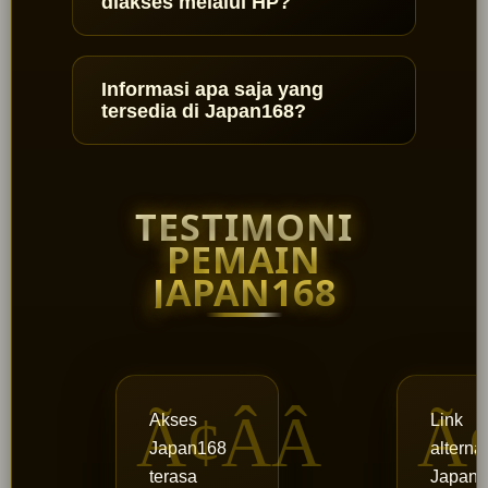
diakses melalui HP?
Informasi apa saja yang
tersedia di Japan168?
TESTIMONI
PEMAIN
JAPAN168
Akses
Link
Japan168
alternat
terasa
Japan