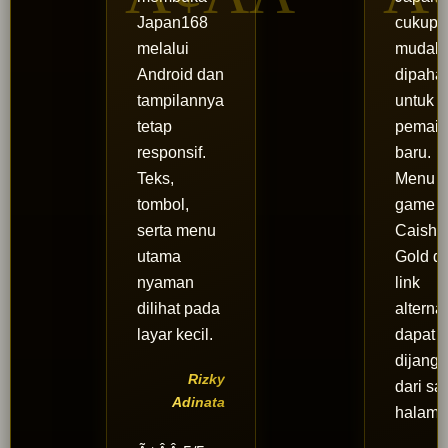
Japan168
cukup
melalui
mudah
Android dan
dipaha
tampilannya
untuk
tetap
pemain
responsif.
baru.
Teks,
Menu
tombol,
game
serta menu
Caishe
utama
Gold d
nyaman
link
dilihat pada
alternat
layar kecil.
dapat
dijang
Rizky
dari sa
Adinata
halama