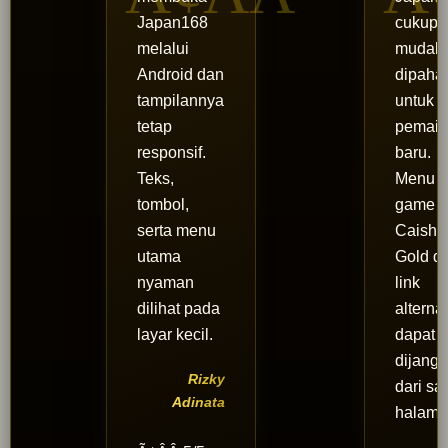
Japan168
cukup
melalui
mudah
Android dan
dipaha
tampilannya
untuk
tetap
pemain
responsif.
baru.
Teks,
Menu
tombol,
game
serta menu
Caishe
utama
Gold d
nyaman
link
dilihat pada
alternat
layar kecil.
dapat
dijang
Rizky
dari sa
Adinata
halama